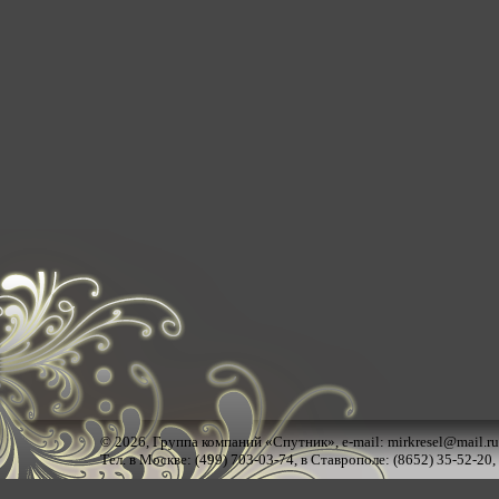
© 2026,
Группа компаний «Спутник»
, e-mail:
mirkresel@mail.ru
Тел. в Москве: (499) 703-03-74, в Ставрополе: (8652) 35-52-20,