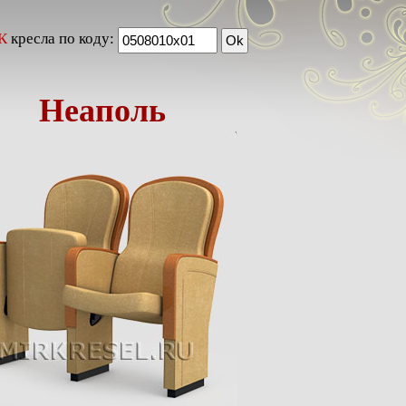
К
кресла по коду:
Неаполь