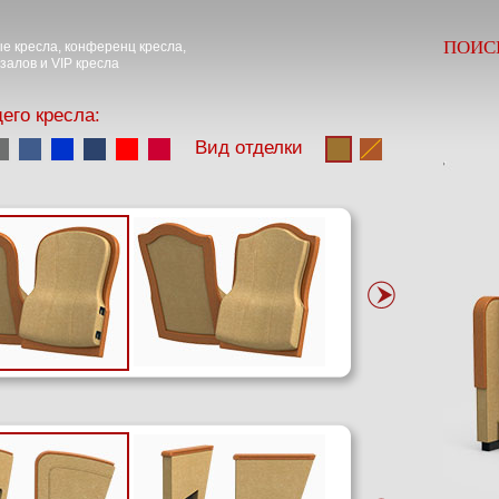
ПОИС
е кресла, конференц кресла,
залов и VIP кресла
его кресла:
Вид отделки