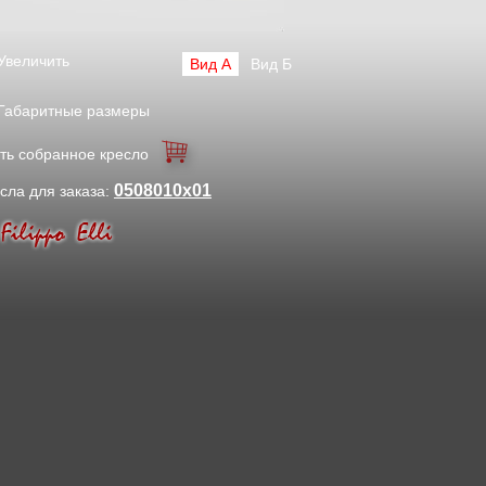
Увеличить
Вид А
Вид Б
Габаритные размеры
ть собранное кресло
0508010x01
сла для заказа: