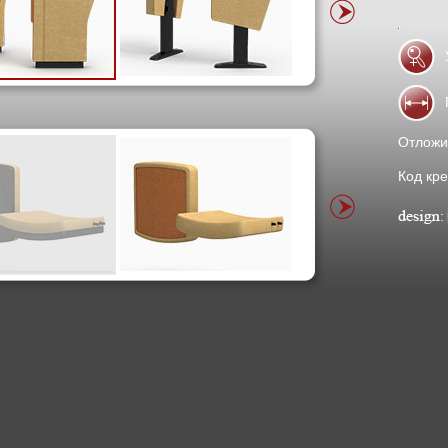
Отложи
Код кре