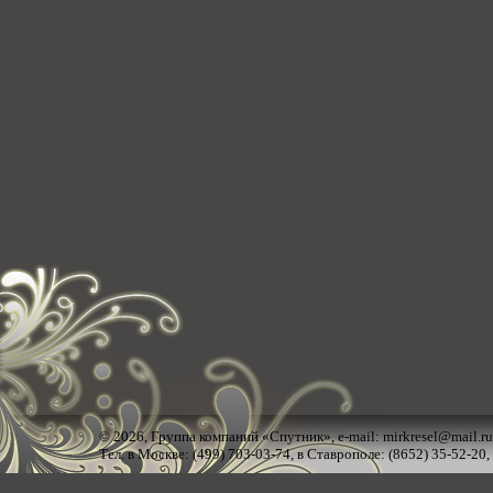
© 2026,
Группа компаний «Спутник»
, e-mail:
mirkresel@mail.ru
Тел. в Москве: (499) 703-03-74, в Ставрополе: (8652) 35-52-20,