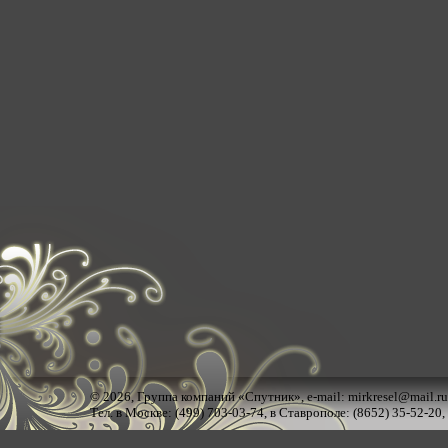
© 2026,
Группа компаний «Спутник»
, e-mail:
mirkresel@mail.ru
Тел. в Москве: (499) 703-03-74, в Ставрополе: (8652) 35-52-20,