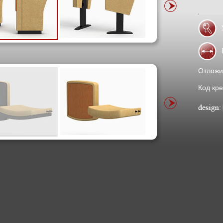
Отложи
Код кре