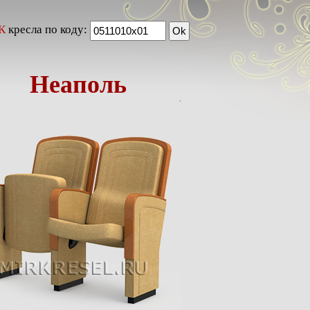
К
кресла по коду:
Неаполь