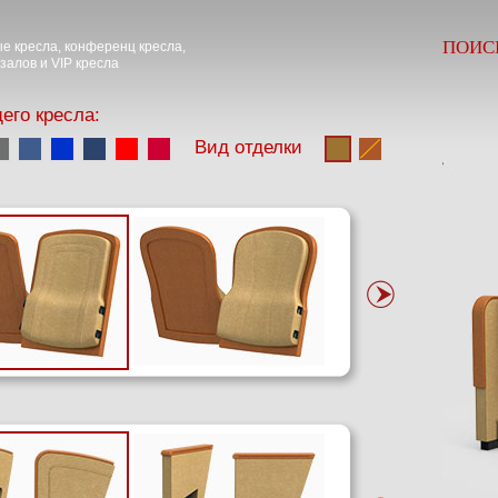
ПОИС
е кресла, конференц кресла,
залов и VIP кресла
его кресла:
Вид отделки