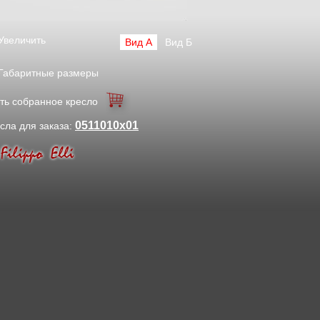
Увеличить
Вид А
Вид Б
Габаритные размеры
ть собранное кресло
0511010x01
сла для заказа: