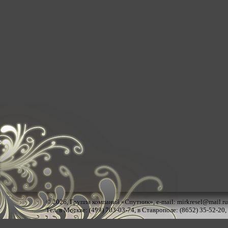
© 2026,
Группа компаний «Спутник»
, e-mail:
mirkresel@mail.ru
Тел. в Москве: (499) 703-03-74, в Ставрополе: (8652) 35-52-20,