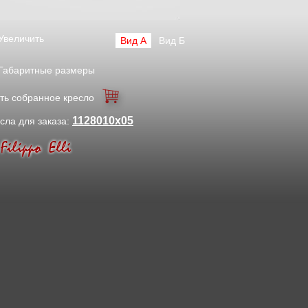
Увеличить
Вид А
Вид Б
Габаритные размеры
ть собранное кресло
1128010x05
сла для заказа: