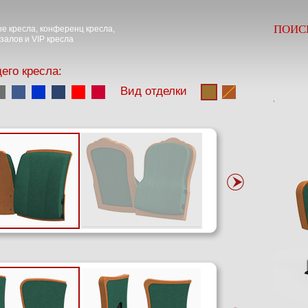
ПОИС
е кресла, конференц кресла,
залов и VIP кресла
его кресла:
Вид отделки