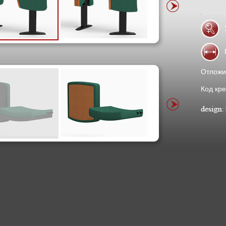
Отложи
Код кре